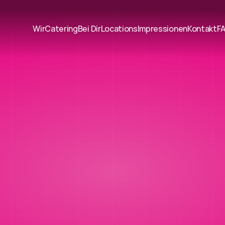
Wir
Catering
Bei Dir
Locations
Impressionen
Kontakt
F
Unser
Blog
–
enuss,
Events
Einblicke