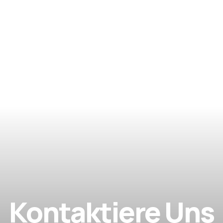
Abend mit 4-gängigem Fischmenü, 
individuell abgestimmten Gins und einer 
einzigartigen Atmosphäre am Schloss 
Mattsee.
Kontaktiere Uns